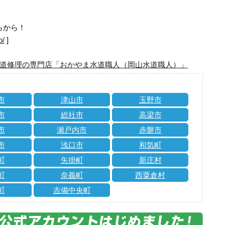
らから！
o/
]
道修理の専門店「おかやま水道職人（岡山水道職人）」
市
津山市
玉野市
市
総社市
高梁市
市
瀬戸内市
赤磐市
市
浅口市
和気町
町
矢掛町
新庄村
町
奈義町
西粟倉村
町
吉備中央町