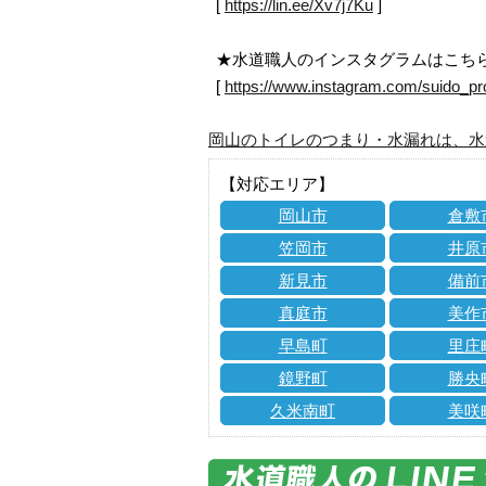
[
https://lin.ee/Xv7j7Ku
]
★水道職人のインスタグラムはこち
[
https://www.instagram.com/suido_pr
岡山のトイレのつまり・水漏れは、水
【対応エリア】
岡山市
倉敷
笠岡市
井原
新見市
備前
真庭市
美作
早島町
里庄
鏡野町
勝央
久米南町
美咲