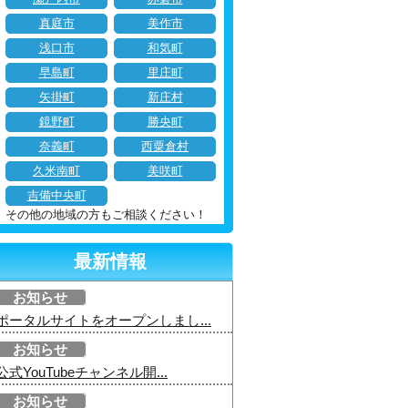
真庭市
美作市
浅口市
和気町
早島町
里庄町
矢掛町
新庄村
鏡野町
勝央町
奈義町
西粟倉村
久米南町
美咲町
吉備中央町
その他の地域の方もご相談ください！
最新情報
お知らせ
ポータルサイトをオープンしまし...
お知らせ
公式YouTubeチャンネル開...
お知らせ