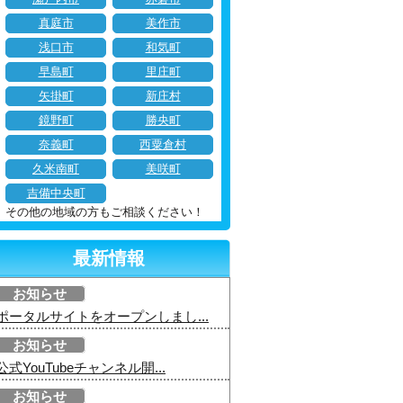
真庭市
美作市
浅口市
和気町
早島町
里庄町
矢掛町
新庄村
鏡野町
勝央町
奈義町
西粟倉村
久米南町
美咲町
吉備中央町
その他の地域の方もご相談ください！
最新情報
お知らせ
ポータルサイトをオープンしまし...
お知らせ
公式YouTubeチャンネル開...
お知らせ