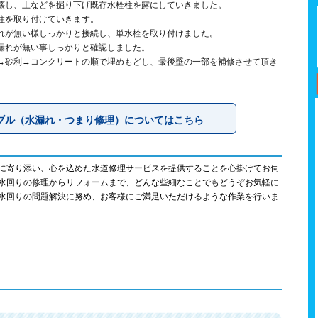
壊し、土などを掘り下げ既存水栓柱を露にしていきました。
柱を取り付けていきます。
れが無い様しっかりと接続し、単水栓を取り付けました。
漏れが無い事しっかりと確認しました。
→砂利→コンクリートの順で埋めもどし、最後壁の一部を補修させて頂き
ブル（水漏れ・つまり修理）についてはこちら
に寄り添い、心を込めた水道修理サービスを提供することを心掛けてお伺
水回りの修理からリフォームまで、どんな些細なことでもどうぞお気軽に
水回りの問題解決に努め、お客様にご満足いただけるような作業を行いま