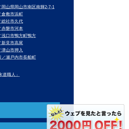
岡山県岡山市南区南輝2-7-1
／倉敷市浜町
／総社市久代
／赤磐市河本
／浅口市鴨方町鴨方
／新見市高尾
／津山市押入
所／瀬戸内市長船町
水道職人」