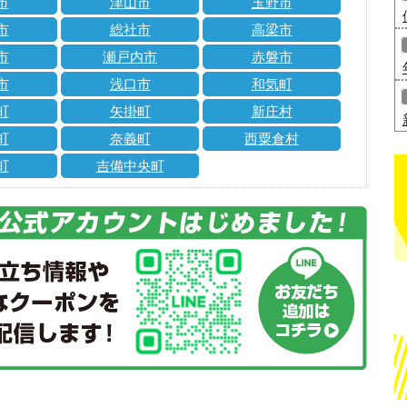
市
津山市
玉野市
市
総社市
高梁市
市
瀬戸内市
赤磐市
市
浅口市
和気町
町
矢掛町
新庄村
町
奈義町
西粟倉村
町
吉備中央町