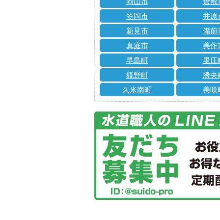
岡山市
倉敷
笠岡市
井原
新見市
備前
真庭市
美作
早島町
里庄
鏡野町
勝央
久米南町
美咲