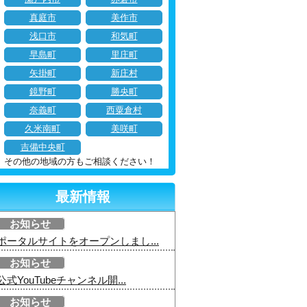
真庭市
美作市
浅口市
和気町
早島町
里庄町
矢掛町
新庄村
鏡野町
勝央町
奈義町
西粟倉村
久米南町
美咲町
吉備中央町
その他の地域の方もご相談ください！
最新情報
お知らせ
ポータルサイトをオープンしまし...
お知らせ
公式YouTubeチャンネル開...
お知らせ