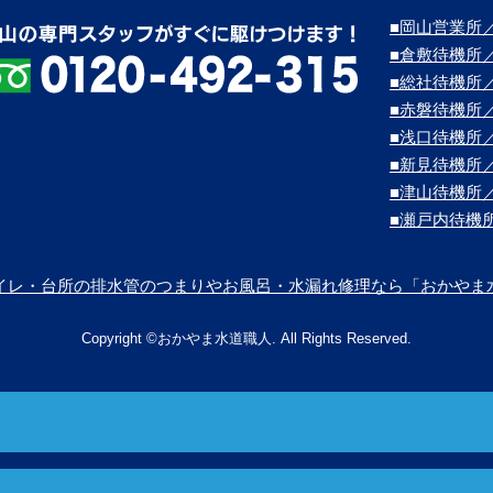
■岡山営業所／
■倉敷待機所
■総社待機所
■赤磐待機所
■浅口待機所
■新見待機所
■津山待機所
■瀬戸内待機
イレ・台所の排水管のつまりやお風呂・水漏れ修理なら「おかやま
Copyright ©おかやま水道職人. All Rights Reserved.