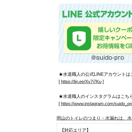
★水道職人の公式LINEアカウント
[
https://lin.ee/Xv7j7Ku
]
★水道職人のインスタグラムはこち
[
https://www.instagram.com/suido_pr
岡山のトイレのつまり・水漏れは、水
【対応エリア】