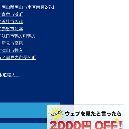
岡山県岡山市南区南輝2-7-1
／倉敷市浜町
／総社市久代
／赤磐市河本
／浅口市鴨方町鴨方
／新見市高尾
／津山市押入
所／瀬戸内市長船町
水道職人」