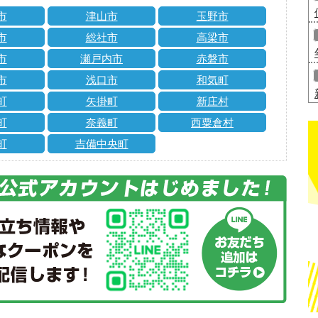
市
津山市
玉野市
市
総社市
高梁市
市
瀬戸内市
赤磐市
市
浅口市
和気町
町
矢掛町
新庄村
町
奈義町
西粟倉村
町
吉備中央町