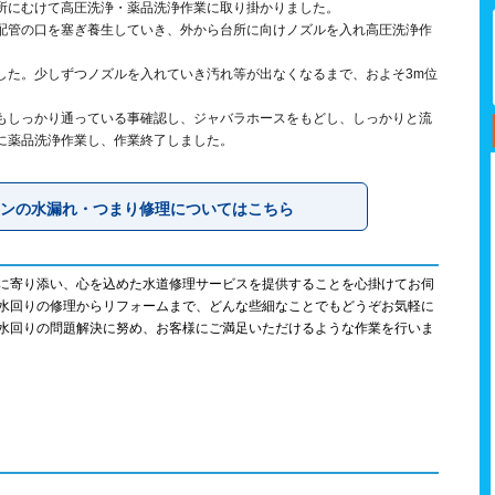
所にむけて高圧洗浄・薬品洗浄作業に取り掛かりました。
配管の口を塞ぎ養生していき、外から台所に向けノズルを入れ高圧洗浄作
した。少しずつノズルを入れていき汚れ等が出なくなるまで、およそ3m位
もしっかり通っている事確認し、ジャバラホースをもどし、しっかりと流
に薬品洗浄作業し、作業終了しました。
ンの水漏れ・つまり修理についてはこちら
に寄り添い、心を込めた水道修理サービスを提供することを心掛けてお伺
水回りの修理からリフォームまで、どんな些細なことでもどうぞお気軽に
水回りの問題解決に努め、お客様にご満足いただけるような作業を行いま