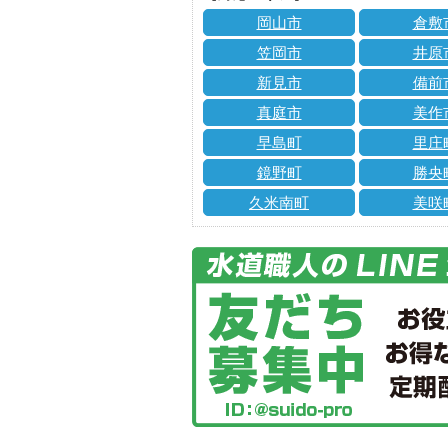
岡山市
倉敷
笠岡市
井原
新見市
備前
真庭市
美作
早島町
里庄
鏡野町
勝央
久米南町
美咲