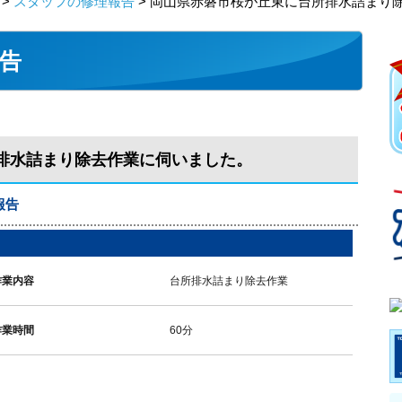
>
スタッフの修理報告
> 岡山県赤磐市桜が丘東に台所排水詰まり
告
排水詰まり除去作業に伺いました。
報告
作業内容
台所排水詰まり除去作業
作業時間
60分