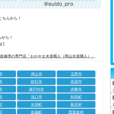
はこちらから！
らから！
o/
]
道修理の専門店「おかやま水道職人（岡山水道職人）」
市
津山市
玉野市
市
総社市
高梁市
市
瀬戸内市
赤磐市
市
浅口市
和気町
町
矢掛町
新庄村
町
奈義町
西粟倉村