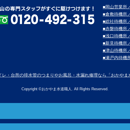
■岡山営業所／
■倉敷待機所
■総社待機所
■赤磐待機所
■浅口待機所
■新見待機所
■津山待機所
■瀬戸内待機
イレ・台所の排水管のつまりやお風呂・水漏れ修理なら「おかやま
Copyright ©おかやま水道職人. All Rights Reserved.