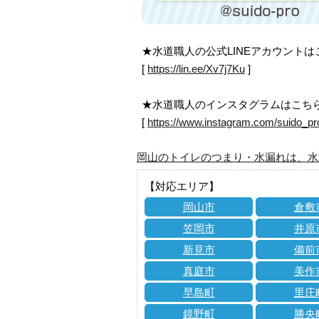
★水道職人の公式LINEアカウント
[
https://lin.ee/Xv7j7Ku
]
★水道職人のインスタグラムはこち
[
https://www.instagram.com/suido_pr
岡山のトイレのつまり・水漏れは、水
【対応エリア】
岡山市
倉敷
笠岡市
井原
新見市
備前
真庭市
美作
早島町
里庄
鏡野町
勝央