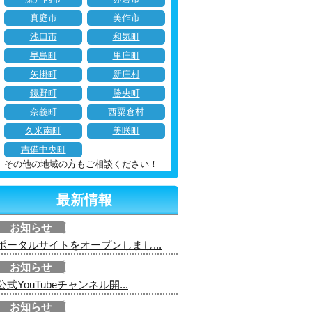
真庭市
美作市
浅口市
和気町
早島町
里庄町
矢掛町
新庄村
鏡野町
勝央町
奈義町
西粟倉村
久米南町
美咲町
吉備中央町
その他の地域の方もご相談ください！
最新情報
お知らせ
ポータルサイトをオープンしまし...
お知らせ
公式YouTubeチャンネル開...
お知らせ