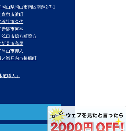
岡山県岡山市南区南輝2-7-1
／倉敷市浜町
／総社市久代
／赤磐市河本
／浅口市鴨方町鴨方
／新見市高尾
／津山市押入
所／瀬戸内市長船町
水道職人」