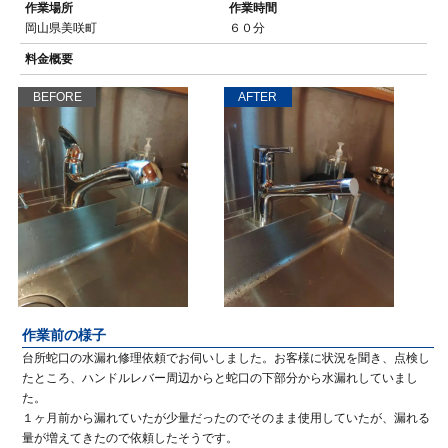
作業場所
作業時間
岡山県美咲町
６０分
料金概要
BEFORE
AFTER
作業前の様子
台所蛇口の水漏れ修理依頼でお伺いしました。お客様に状況を聞き、点検し
たところ、ハンドルレバー周辺からと蛇口の下部分から水漏れしていまし
た。
１ヶ月前から漏れていたが少量だったのでそのまま使用していたが、漏れる
量が増えてきたので依頼したそうです。