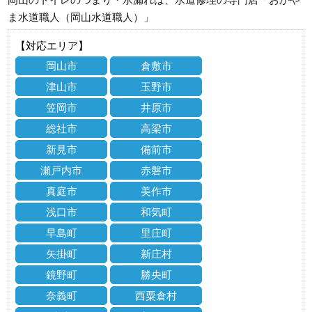
ま水道職人（岡山水道職人）」
【対応エリア】
岡山市
倉敷市
津山市
玉野市
笠岡市
井原市
総社市
高梁市
新見市
備前市
瀬戸内市
赤磐市
真庭市
美作市
浅口市
和気町
早島町
里庄町
矢掛町
新庄村
鏡野町
勝央町
奈義町
西粟倉村