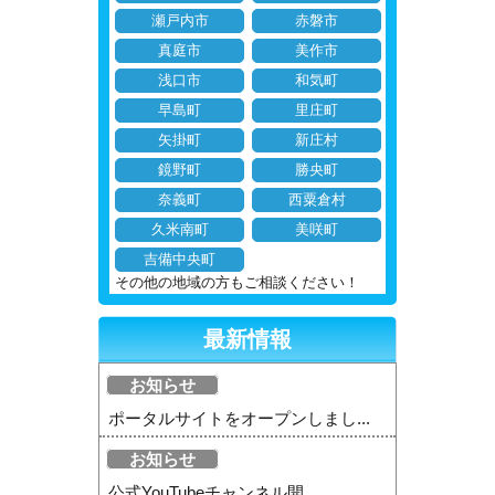
瀬戸内市
赤磐市
真庭市
美作市
浅口市
和気町
早島町
里庄町
矢掛町
新庄村
鏡野町
勝央町
奈義町
西粟倉村
久米南町
美咲町
吉備中央町
その他の地域の方もご相談ください！
最新情報
お知らせ
ポータルサイトをオープンしまし...
お知らせ
公式YouTubeチャンネル開...