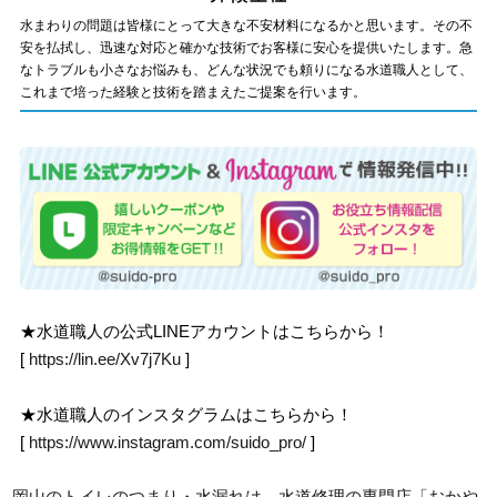
水まわりの問題は皆様にとって大きな不安材料になるかと思います。その不
安を払拭し、迅速な対応と確かな技術でお客様に安心を提供いたします。急
なトラブルも小さなお悩みも、どんな状況でも頼りになる水道職人として、
これまで培った経験と技術を踏まえたご提案を行います。
★水道職人の公式LINEアカウントはこちらから！
[
https://lin.ee/Xv7j7Ku
]
★水道職人のインスタグラムはこちらから！
[
https://www.instagram.com/suido_pro/
]
岡山のトイレのつまり・水漏れは、水道修理の専門店「おかや