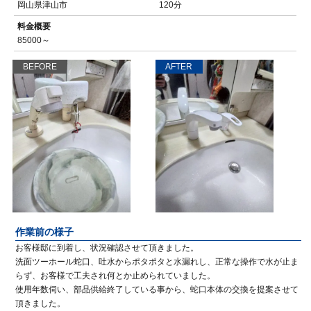
岡山県津山市
120分
料金概要
85000～
BEFORE
AFTER
作業前の様子
お客様邸に到着し、状況確認させて頂きました。
洗面ツーホール蛇口、吐水からポタポタと水漏れし、正常な操作で水が止ま
らず、お客様で工夫され何とか止められていました。
使用年数伺い、部品供給終了している事から、蛇口本体の交換を提案させて
頂きました。