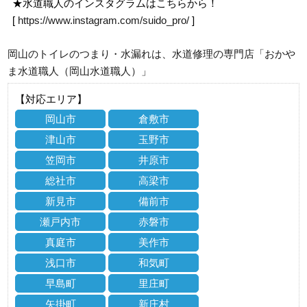
★水道職人のインスタグラムはこちらから！
[
https://www.instagram.com/suido_pro/
]
岡山のトイレのつまり・水漏れは、水道修理の専門店「おかや
ま水道職人（岡山水道職人）」
【対応エリア】
岡山市
倉敷市
津山市
玉野市
笠岡市
井原市
総社市
高梁市
新見市
備前市
瀬戸内市
赤磐市
真庭市
美作市
浅口市
和気町
早島町
里庄町
矢掛町
新庄村