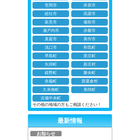
笠岡市
井原市
総社市
高梁市
新見市
備前市
瀬戸内市
赤磐市
真庭市
美作市
浅口市
和気町
早島町
里庄町
矢掛町
新庄村
鏡野町
勝央町
奈義町
西粟倉村
久米南町
美咲町
吉備中央町
その他の地域の方もご相談ください！
最新情報
お知らせ