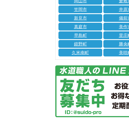
岡山市
倉敷
笠岡市
井原
新見市
備前
真庭市
美作
早島町
里庄
鏡野町
勝央
久米南町
美咲