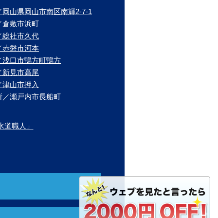
岡山県岡山市南区南輝2-7-1
／倉敷市浜町
／総社市久代
／赤磐市河本
／浅口市鴨方町鴨方
／新見市高尾
／津山市押入
所／瀬戸内市長船町
水道職人」