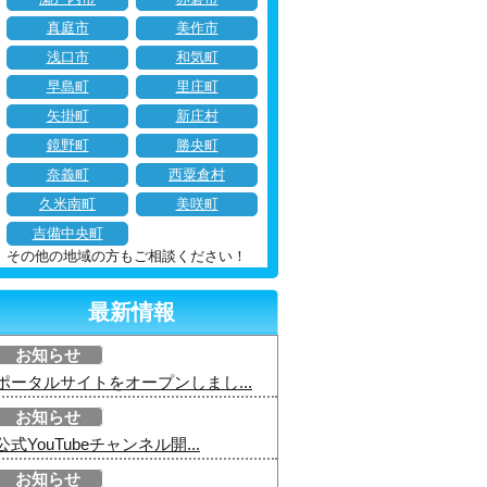
真庭市
美作市
浅口市
和気町
早島町
里庄町
矢掛町
新庄村
鏡野町
勝央町
奈義町
西粟倉村
久米南町
美咲町
吉備中央町
その他の地域の方もご相談ください！
最新情報
お知らせ
ポータルサイトをオープンしまし...
お知らせ
公式YouTubeチャンネル開...
お知らせ