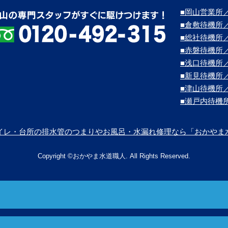
■岡山営業所／
■倉敷待機所
■総社待機所
■赤磐待機所
■浅口待機所
■新見待機所
■津山待機所
■瀬戸内待機
イレ・台所の排水管のつまりやお風呂・水漏れ修理なら「おかやま
Copyright ©おかやま水道職人. All Rights Reserved.