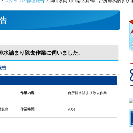
>
スタッフの修理報告
> 岡山県岡山市南区箕島に台所排水詰まり
告
排水詰まり除去作業に伺いました。
報告
作業内容
台所排水詰まり除去作業
区箕島
作業時間
90分