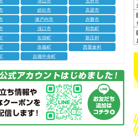
市
津山市
玉野市
市
総社市
高梁市
市
瀬戸内市
赤磐市
市
浅口市
和気町
町
矢掛町
新庄村
町
奈義町
西粟倉村
町
吉備中央町