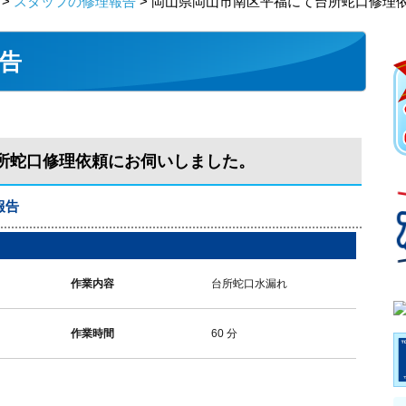
>
スタッフの修理報告
> 岡山県岡山市南区平福にて台所蛇口修理
告
所蛇口修理依頼にお伺いしました。
報告
作業内容
台所蛇口水漏れ
作業時間
60 分