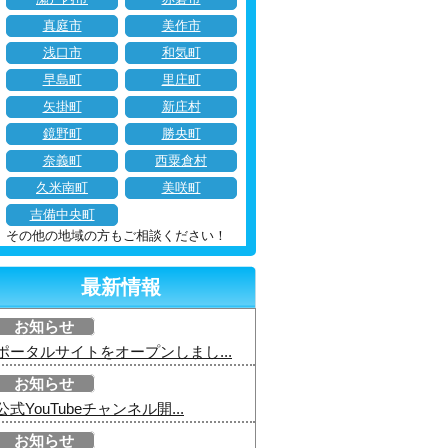
真庭市
美作市
浅口市
和気町
早島町
里庄町
矢掛町
新庄村
鏡野町
勝央町
奈義町
西粟倉村
久米南町
美咲町
吉備中央町
その他の地域の方もご相談ください！
最新情報
お知らせ
ポータルサイトをオープンしまし...
お知らせ
公式YouTubeチャンネル開...
お知らせ