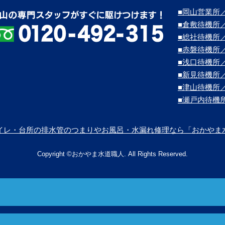
■岡山営業所／
■倉敷待機所
■総社待機所
■赤磐待機所
■浅口待機所
■新見待機所
■津山待機所
■瀬戸内待機
イレ・台所の排水管のつまりやお風呂・水漏れ修理なら「おかやま
Copyright ©おかやま水道職人. All Rights Reserved.