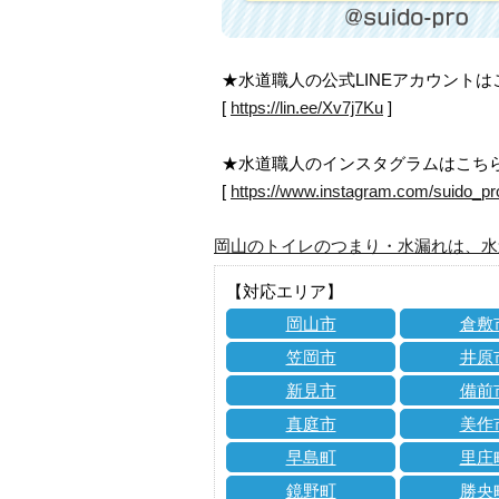
★水道職人の公式LINEアカウント
[
https://lin.ee/Xv7j7Ku
]
★水道職人のインスタグラムはこち
[
https://www.instagram.com/suido_pr
岡山のトイレのつまり・水漏れは、水
【対応エリア】
岡山市
倉敷
笠岡市
井原
新見市
備前
真庭市
美作
早島町
里庄
鏡野町
勝央