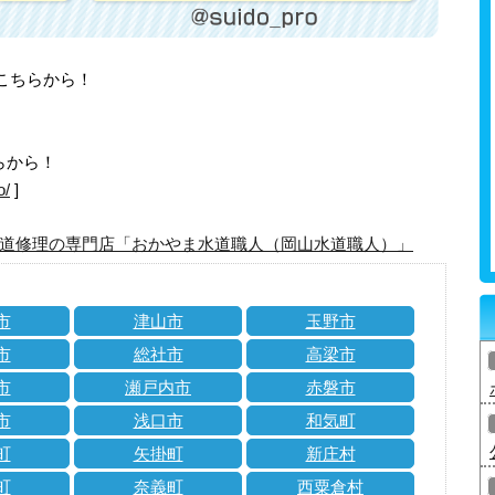
はこちらから！
らから！
o/
]
道修理の専門店「おかやま水道職人（岡山水道職人）」
市
津山市
玉野市
市
総社市
高梁市
市
瀬戸内市
赤磐市
市
浅口市
和気町
町
矢掛町
新庄村
町
奈義町
西粟倉村