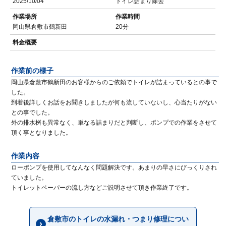
2025/10/04
トイレ詰まり除去
作業場所
作業時間
岡山県倉敷市鶴新田
20分
料金概要
作業前の様子
岡山県倉敷市鶴新田のお客様からのご依頼でトイレが詰まっているとの事で
した。
到着後詳しくお話をお聞きしましたが何も流していないし、心当たりがない
との事でした。
外の排水桝も異常なく、単なる詰まりだと判断し、ポンプでの作業をさせて
頂く事となりました。
作業内容
ローポンプを使用してなんなく問題解決です。あまりの早さにびっくりされ
ていました。
トイレットペーパーの流し方などご説明させて頂き作業終了です。
倉敷市のトイレの水漏れ・つまり修理につい