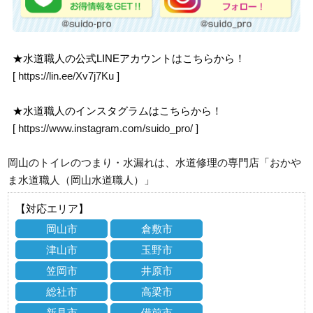
★水道職人の公式LINEアカウントはこちらから！
[
https://lin.ee/Xv7j7Ku
]
★水道職人のインスタグラムはこちらから！
[
https://www.instagram.com/suido_pro/
]
岡山のトイレのつまり・水漏れは、水道修理の専門店「おかや
ま水道職人（岡山水道職人）」
【対応エリア】
岡山市
倉敷市
津山市
玉野市
笠岡市
井原市
総社市
高梁市
新見市
備前市