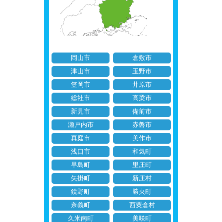
岡山市
倉敷市
津山市
玉野市
笠岡市
井原市
総社市
高梁市
新見市
備前市
瀬戸内市
赤磐市
真庭市
美作市
浅口市
和気町
早島町
里庄町
矢掛町
新庄村
鏡野町
勝央町
奈義町
西粟倉村
久米南町
美咲町