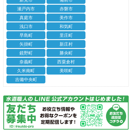
瀬戸内市
赤磐市
真庭市
美作市
浅口市
和気町
早島町
里庄町
矢掛町
新庄村
鏡野町
勝央町
奈義町
西粟倉村
久米南町
美咲町
吉備中央町