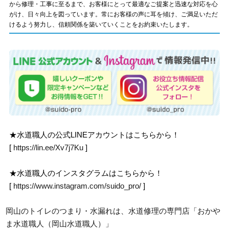
から修理・工事に至るまで、お客様にとって最適なご提案と迅速な対応を心
がけ、日々向上を図っています。常にお客様の声に耳を傾け、ご満足いただ
けるよう努力し、信頼関係を築いていくことをお約束いたします。
★水道職人の公式LINEアカウントはこちらから！
[
https://lin.ee/Xv7j7Ku
]
★水道職人のインスタグラムはこちらから！
[
https://www.instagram.com/suido_pro/
]
岡山のトイレのつまり・水漏れは、水道修理の専門店「おかや
ま水道職人（岡山水道職人）」