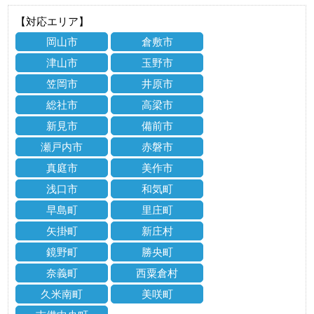
【対応エリア】
岡山市
倉敷市
津山市
玉野市
笠岡市
井原市
総社市
高梁市
新見市
備前市
瀬戸内市
赤磐市
真庭市
美作市
浅口市
和気町
早島町
里庄町
矢掛町
新庄村
鏡野町
勝央町
奈義町
西粟倉村
久米南町
美咲町