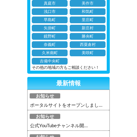
真庭市
美作市
浅口市
和気町
早島町
里庄町
矢掛町
新庄村
鏡野町
勝央町
奈義町
西粟倉村
久米南町
美咲町
吉備中央町
その他の地域の方もご相談ください！
最新情報
お知らせ
ポータルサイトをオープンしまし...
お知らせ
公式YouTubeチャンネル開...
お知らせ