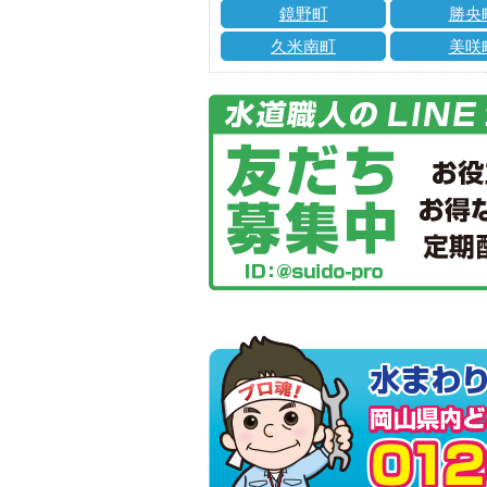
鏡野町
勝央
久米南町
美咲