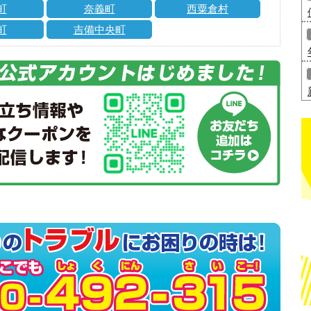
町
奈義町
西粟倉村
町
吉備中央町