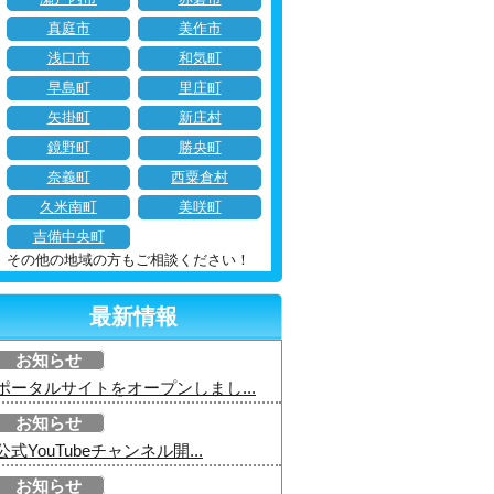
真庭市
美作市
浅口市
和気町
早島町
里庄町
矢掛町
新庄村
鏡野町
勝央町
奈義町
西粟倉村
久米南町
美咲町
吉備中央町
その他の地域の方もご相談ください！
最新情報
お知らせ
ポータルサイトをオープンしまし...
お知らせ
公式YouTubeチャンネル開...
お知らせ