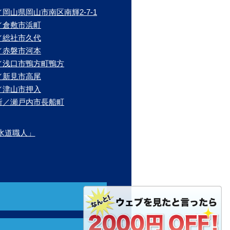
岡山県岡山市南区南輝2-7-1
／倉敷市浜町
／総社市久代
／赤磐市河本
／浅口市鴨方町鴨方
／新見市高尾
／津山市押入
所／瀬戸内市長船町
水道職人」