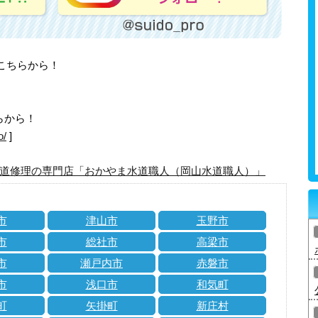
はこちらから！
らから！
o/
]
道修理の専門店「おかやま水道職人（岡山水道職人）」
市
津山市
玉野市
市
総社市
高梁市
市
瀬戸内市
赤磐市
市
浅口市
和気町
町
矢掛町
新庄村