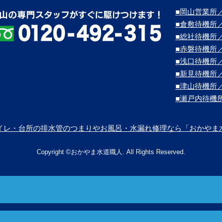
■岡山営業所／
■倉敷待機所
■総社待機所
■赤磐待機所
■浅口待機所
■新見待機所
■津山待機所
■瀬戸内待機
イレ・台所の排水管のつまりやお風呂・水漏れ修理なら「おかやま
Copyright ©おかやま水道職人. All Rights Reserved.