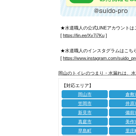
★水道職人の公式LINEアカウント
[
https://lin.ee/Xv7j7Ku
]
★水道職人のインスタグラムはこち
[
https://www.instagram.com/suido_pr
岡山のトイレのつまり・水漏れは、水
【対応エリア】
岡山市
倉敷
笠岡市
井原
新見市
備前
真庭市
美作
早島町
里庄