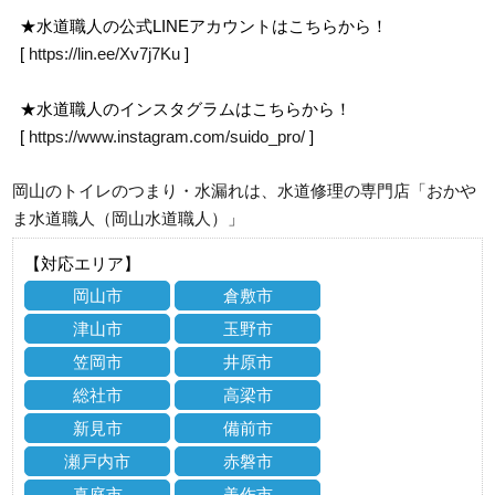
★水道職人の公式LINEアカウントはこちらから！
[
https://lin.ee/Xv7j7Ku
]
★水道職人のインスタグラムはこちらから！
[
https://www.instagram.com/suido_pro/
]
岡山のトイレのつまり・水漏れは、水道修理の専門店「おかや
ま水道職人（岡山水道職人）」
【対応エリア】
岡山市
倉敷市
津山市
玉野市
笠岡市
井原市
総社市
高梁市
新見市
備前市
瀬戸内市
赤磐市
真庭市
美作市