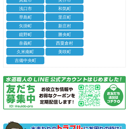
浅口市
和気町
早島町
里庄町
矢掛町
新庄村
鏡野町
勝央町
奈義町
西粟倉村
久米南町
美咲町
吉備中央町