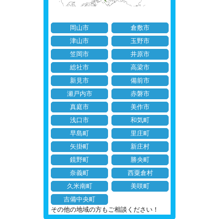
岡山市
倉敷市
津山市
玉野市
笠岡市
井原市
総社市
高梁市
新見市
備前市
瀬戸内市
赤磐市
真庭市
美作市
浅口市
和気町
早島町
里庄町
矢掛町
新庄村
鏡野町
勝央町
奈義町
西粟倉村
久米南町
美咲町
吉備中央町
その他の地域の方もご相談ください！