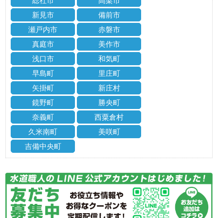
総社市
高梁市
新見市
備前市
瀬戸内市
赤磐市
真庭市
美作市
浅口市
和気町
早島町
里庄町
矢掛町
新庄村
鏡野町
勝央町
奈義町
西粟倉村
久米南町
美咲町
吉備中央町