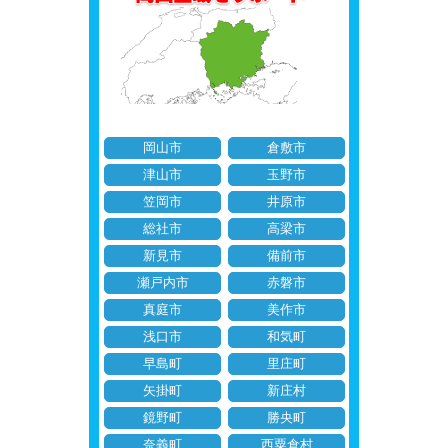
岡山市
倉敷市
津山市
玉野市
笠岡市
井原市
総社市
高梁市
新見市
備前市
瀬戸内市
赤磐市
真庭市
美作市
浅口市
和気町
早島町
里庄町
矢掛町
新庄村
鏡野町
勝央町
奈義町
西粟倉村