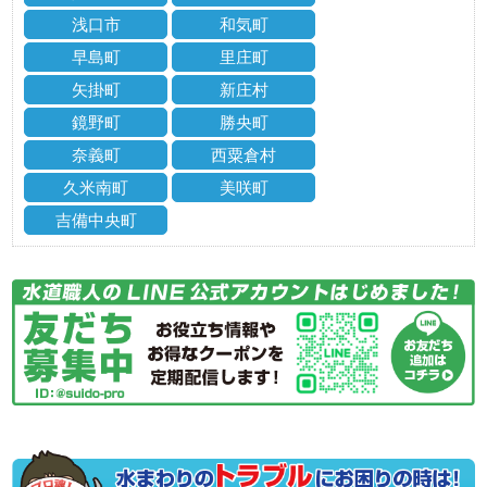
浅口市
和気町
早島町
里庄町
矢掛町
新庄村
鏡野町
勝央町
奈義町
西粟倉村
久米南町
美咲町
吉備中央町