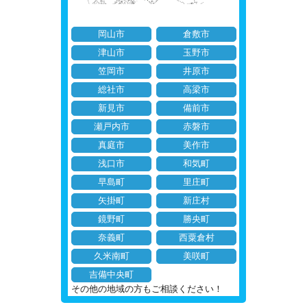
岡山市
倉敷市
津山市
玉野市
笠岡市
井原市
総社市
高梁市
新見市
備前市
瀬戸内市
赤磐市
真庭市
美作市
浅口市
和気町
早島町
里庄町
矢掛町
新庄村
鏡野町
勝央町
奈義町
西粟倉村
久米南町
美咲町
吉備中央町
その他の地域の方もご相談ください！