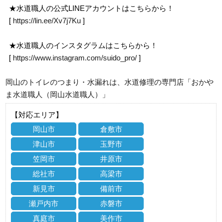
★水道職人の公式LINEアカウントはこちらから！
[
https://lin.ee/Xv7j7Ku
]
★水道職人のインスタグラムはこちらから！
[
https://www.instagram.com/suido_pro/
]
岡山のトイレのつまり・水漏れは、水道修理の専門店「おかや
ま水道職人（岡山水道職人）」
【対応エリア】
岡山市
倉敷市
津山市
玉野市
笠岡市
井原市
総社市
高梁市
新見市
備前市
瀬戸内市
赤磐市
真庭市
美作市