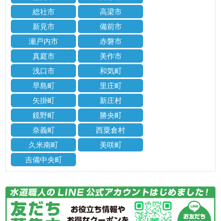
総社市
高梁市
新見市
備前市
瀬戸内市
赤磐市
真庭市
美作市
浅口市
和気町
早島町
里庄町
矢掛町
新庄村
鏡野町
勝央町
奈義町
西粟倉村
久米南町
美咲町
吉備中央町