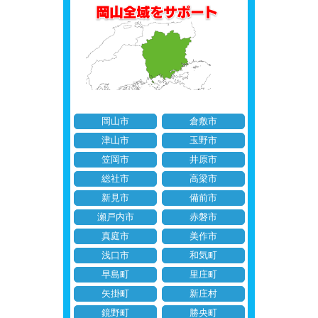
岡山市
倉敷市
津山市
玉野市
笠岡市
井原市
総社市
高梁市
新見市
備前市
瀬戸内市
赤磐市
真庭市
美作市
浅口市
和気町
早島町
里庄町
矢掛町
新庄村
鏡野町
勝央町