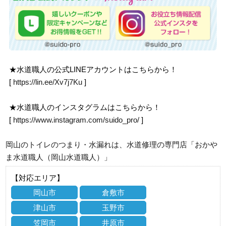
★水道職人の公式LINEアカウントはこちらから！
[
https://lin.ee/Xv7j7Ku
]
★水道職人のインスタグラムはこちらから！
[
https://www.instagram.com/suido_pro/
]
岡山のトイレのつまり・水漏れは、水道修理の専門店「おかや
ま水道職人（岡山水道職人）」
【対応エリア】
岡山市
倉敷市
津山市
玉野市
笠岡市
井原市