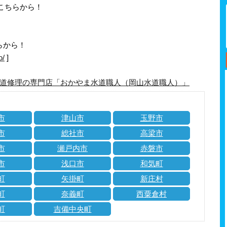
はこちらから！
らから！
o/
]
道修理の専門店「おかやま水道職人（岡山水道職人）」
市
津山市
玉野市
市
総社市
高梁市
市
瀬戸内市
赤磐市
市
浅口市
和気町
町
矢掛町
新庄村
町
奈義町
西粟倉村
町
吉備中央町