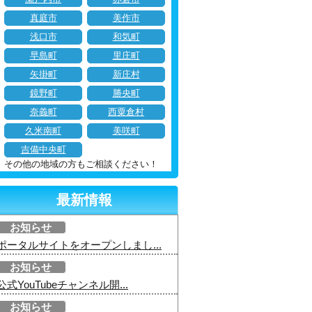
真庭市
美作市
浅口市
和気町
早島町
里庄町
矢掛町
新庄村
鏡野町
勝央町
奈義町
西粟倉村
久米南町
美咲町
吉備中央町
その他の地域の方もご相談ください！
最新情報
お知らせ
ポータルサイトをオープンしまし...
お知らせ
公式YouTubeチャンネル開...
お知らせ