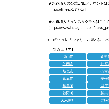
★水道職人の公式LINEアカウント
[
https://lin.ee/Xv7j7Ku
]
★水道職人のインスタグラムはこち
[
https://www.instagram.com/suido_pr
岡山のトイレのつまり・水漏れは、水
【対応エリア】
岡山市
倉敷
笠岡市
井原
新見市
備前
真庭市
美作
早島町
里庄
鏡野町
勝央
久米南町
美咲