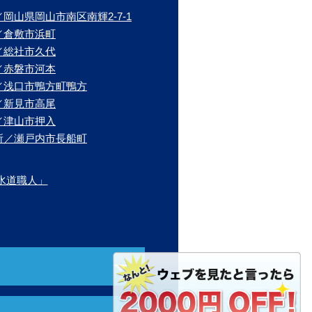
岡山県岡山市南区南輝2-7-1
／倉敷市浜町
／総社市久代
／赤磐市河本
／浅口市鴨方町鴨方
／新見市高尾
／津山市押入
所／瀬戸内市長船町
水道職人」