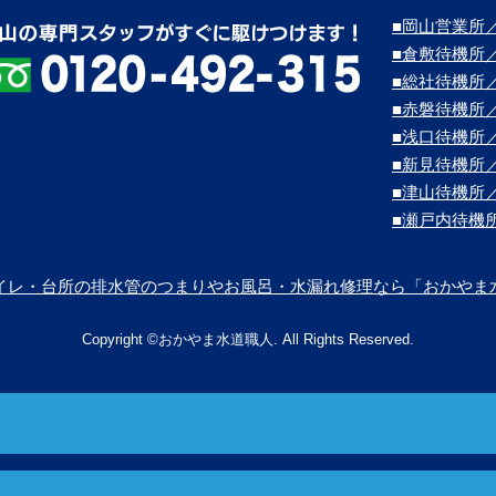
■岡山営業所／
■倉敷待機所
■総社待機所
■赤磐待機所
■浅口待機所
■新見待機所
■津山待機所
■瀬戸内待機
イレ・台所の排水管のつまりやお風呂・水漏れ修理なら「おかやま
Copyright ©おかやま水道職人. All Rights Reserved.