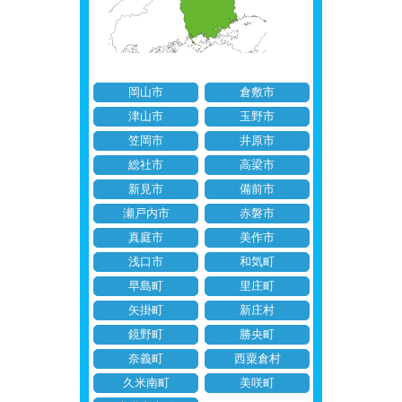
岡山市
倉敷市
津山市
玉野市
笠岡市
井原市
総社市
高梁市
新見市
備前市
瀬戸内市
赤磐市
真庭市
美作市
浅口市
和気町
早島町
里庄町
矢掛町
新庄村
鏡野町
勝央町
奈義町
西粟倉村
久米南町
美咲町