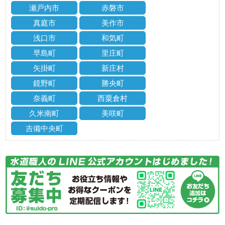
瀬戸内市
赤磐市
真庭市
美作市
浅口市
和気町
早島町
里庄町
矢掛町
新庄村
鏡野町
勝央町
奈義町
西粟倉村
久米南町
美咲町
吉備中央町