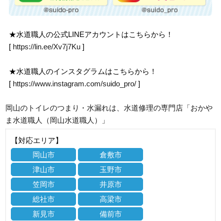
★水道職人の公式LINEアカウントはこちらから！
[
https://lin.ee/Xv7j7Ku
]
★水道職人のインスタグラムはこちらから！
[
https://www.instagram.com/suido_pro/
]
岡山のトイレのつまり・水漏れは、水道修理の専門店「おかや
ま水道職人（岡山水道職人）」
【対応エリア】
岡山市
倉敷市
津山市
玉野市
笠岡市
井原市
総社市
高梁市
新見市
備前市