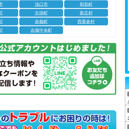
市
浅口市
和気町
町
矢掛町
新庄村
町
奈義町
西粟倉村
町
吉備中央町