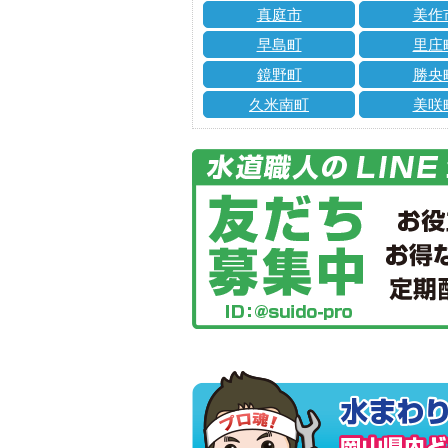
真庭市
美作
早島町
里庄
鏡野町
勝央
久米南町
美咲