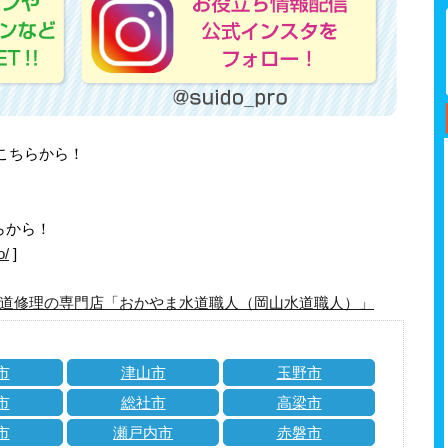
はこちらから！
らから！
o/
]
道修理の専門店「おかやま水道職人（岡山水道職人）」
市
津山市
玉野市
市
総社市
高梁市
市
瀬戸内市
赤磐市