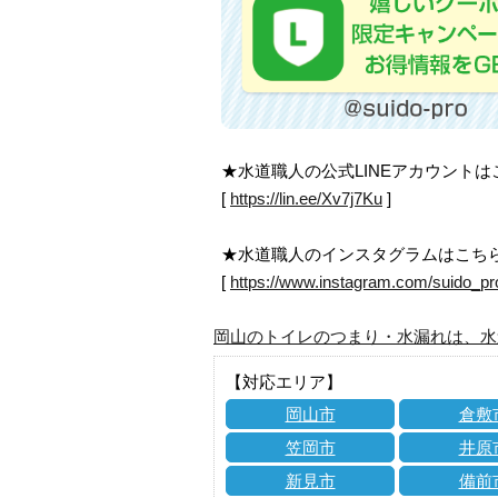
★水道職人の公式LINEアカウント
[
https://lin.ee/Xv7j7Ku
]
★水道職人のインスタグラムはこち
[
https://www.instagram.com/suido_pr
岡山のトイレのつまり・水漏れは、水
【対応エリア】
岡山市
倉敷
笠岡市
井原
新見市
備前