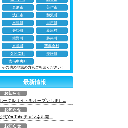
真庭市
美作市
浅口市
和気町
早島町
里庄町
矢掛町
新庄村
鏡野町
勝央町
奈義町
西粟倉村
久米南町
美咲町
吉備中央町
その他の地域の方もご相談ください！
最新情報
お知らせ
ポータルサイトをオープンしまし...
お知らせ
公式YouTubeチャンネル開...
お知らせ