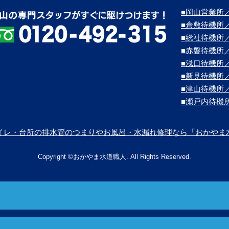
■岡山営業所／
■倉敷待機所
■総社待機所
■赤磐待機所
■浅口待機所
■新見待機所
■津山待機所
■瀬戸内待機
イレ・台所の排水管のつまりやお風呂・水漏れ修理なら「おかやま
Copyright ©おかやま水道職人. All Rights Reserved.