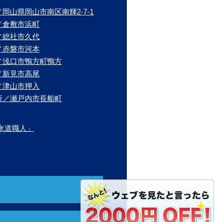
岡山県岡山市南区南輝2-7-1
／倉敷市浜町
／総社市久代
／赤磐市河本
／浅口市鴨方町鴨方
／新見市高尾
／津山市押入
所／瀬戸内市長船町
水道職人」