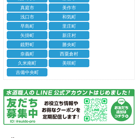
真庭市
美作市
浅口市
和気町
早島町
里庄町
矢掛町
新庄村
鏡野町
勝央町
奈義町
西粟倉村
久米南町
美咲町
吉備中央町