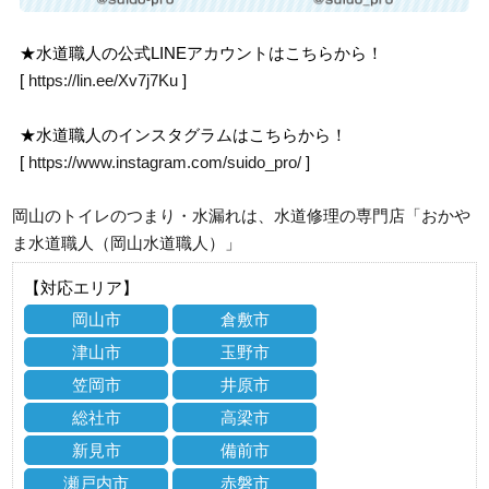
★水道職人の公式LINEアカウントはこちらから！
[
https://lin.ee/Xv7j7Ku
]
★水道職人のインスタグラムはこちらから！
[
https://www.instagram.com/suido_pro/
]
岡山のトイレのつまり・水漏れは、水道修理の専門店「おかや
ま水道職人（岡山水道職人）」
【対応エリア】
岡山市
倉敷市
津山市
玉野市
笠岡市
井原市
総社市
高梁市
新見市
備前市
瀬戸内市
赤磐市