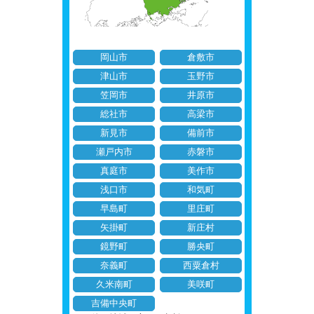
岡山市
倉敷市
津山市
玉野市
笠岡市
井原市
総社市
高梁市
新見市
備前市
瀬戸内市
赤磐市
真庭市
美作市
浅口市
和気町
早島町
里庄町
矢掛町
新庄村
鏡野町
勝央町
奈義町
西粟倉村
久米南町
美咲町
吉備中央町