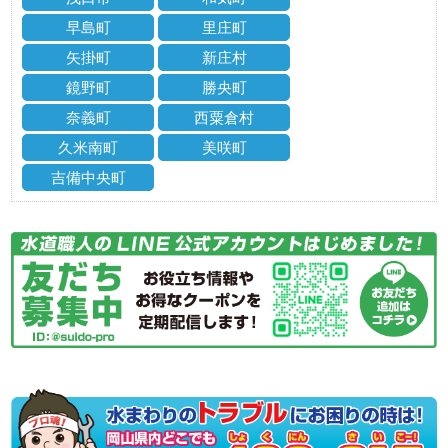
早島町
里庄町
矢掛町
新庄村
鏡野町
勝央町
奈義町
西粟倉村
久米南町
美咲町
吉備中央町