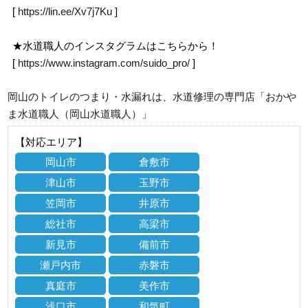
[
https://lin.ee/Xv7j7Ku
]
★水道職人のインスタグラムはこちらから！
[
https://www.instagram.com/suido_pro/
]
岡山のトイレのつまり・水漏れは、水道修理の専門店「おかや
ま水道職人（岡山水道職人）」
【対応エリア】
岡山市
倉敷市
津山市
玉野市
笠岡市
井原市
総社市
高梁市
新見市
備前市
瀬戸内市
赤磐市
真庭市
美作市
浅口市
和気町