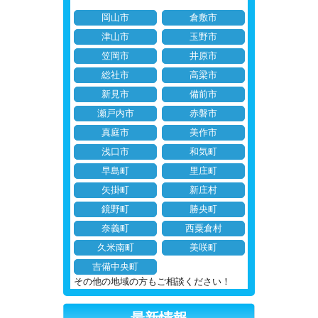
岡山市
倉敷市
津山市
玉野市
笠岡市
井原市
総社市
高梁市
新見市
備前市
瀬戸内市
赤磐市
真庭市
美作市
浅口市
和気町
早島町
里庄町
矢掛町
新庄村
鏡野町
勝央町
奈義町
西粟倉村
久米南町
美咲町
吉備中央町
その他の地域の方もご相談ください！
最新情報