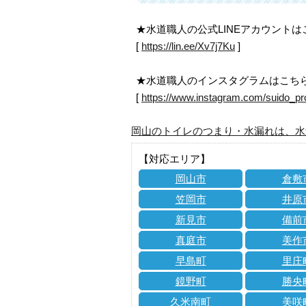
★水道職人の公式LINEアカウント
[
https://lin.ee/Xv7j7Ku
]
★水道職人のインスタグラムはこち
[
https://www.instagram.com/suido_pr
岡山のトイレのつまり・水漏れは、水
【対応エリア】
岡山市
倉敷
笠岡市
井原
新見市
備前
真庭市
美作
早島町
里庄
鏡野町
勝央
久米南町
美咲