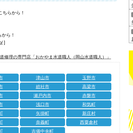
はこちらから！
らから！
o/
]
道修理の専門店「おかやま水道職人（岡山水道職人）」
市
津山市
玉野市
市
総社市
高梁市
市
瀬戸内市
赤磐市
市
浅口市
和気町
町
矢掛町
新庄村
町
奈義町
西粟倉村
町
吉備中央町