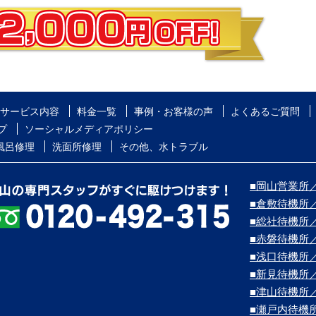
サービス内容
料金一覧
事例・お客様の声
よくあるご質問
プ
ソーシャルメディアポリシー
風呂修理
洗面所修理
その他、水トラブル
■岡山営業所／
■倉敷待機所
■総社待機所
■赤磐待機所
■浅口待機所
■新見待機所
■津山待機所
■瀬戸内待機