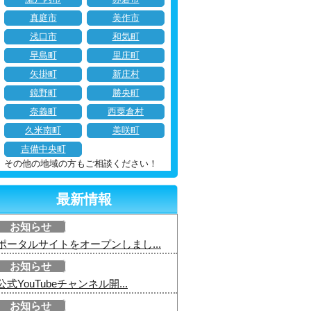
真庭市
美作市
浅口市
和気町
早島町
里庄町
矢掛町
新庄村
鏡野町
勝央町
奈義町
西粟倉村
久米南町
美咲町
吉備中央町
その他の地域の方もご相談ください！
最新情報
お知らせ
ポータルサイトをオープンしまし...
お知らせ
公式YouTubeチャンネル開...
お知らせ