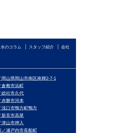
水のコラム
スタッフ紹介
会社
岡山県岡山市南区南輝2-7-1
／倉敷市浜町
／総社市久代
／赤磐市河本
／浅口市鴨方町鴨方
／新見市高尾
／津山市押入
所／瀬戸内市長船町