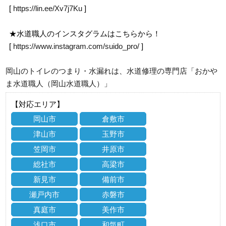
[
https://lin.ee/Xv7j7Ku
]
★水道職人のインスタグラムはこちらから！
[
https://www.instagram.com/suido_pro/
]
岡山のトイレのつまり・水漏れは、水道修理の専門店「おかや
ま水道職人（岡山水道職人）」
【対応エリア】
岡山市
倉敷市
津山市
玉野市
笠岡市
井原市
総社市
高梁市
新見市
備前市
瀬戸内市
赤磐市
真庭市
美作市
浅口市
和気町