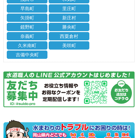
早島町
里庄町
矢掛町
新庄村
鏡野町
勝央町
奈義町
西粟倉村
久米南町
美咲町
吉備中央町