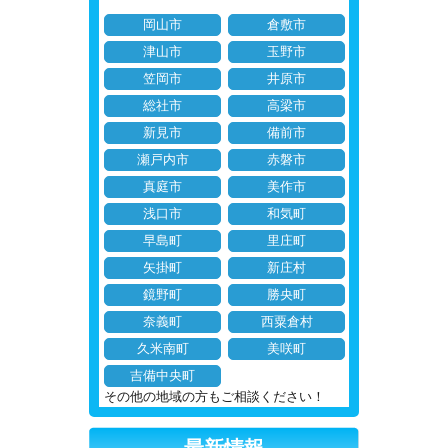
岡山市
倉敷市
津山市
玉野市
笠岡市
井原市
総社市
高梁市
新見市
備前市
瀬戸内市
赤磐市
真庭市
美作市
浅口市
和気町
早島町
里庄町
矢掛町
新庄村
鏡野町
勝央町
奈義町
西粟倉村
久米南町
美咲町
吉備中央町
その他の地域の方もご相談ください！
最新情報