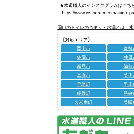
★水道職人のインスタグラムはこち
[
https://www.instagram.com/suido_pr
岡山のトイレのつまり・水漏れは、水
【対応エリア】
岡山市
倉敷
笠岡市
井原
新見市
備前
真庭市
美作
早島町
里庄
鏡野町
勝央
久米南町
美咲