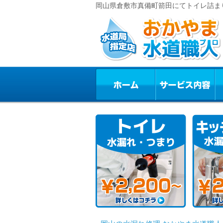
岡山県倉敷市真備町箭田にてトイレ詰ま