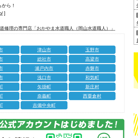
らから！
o/
]
道修理の専門店「おかやま水道職人（岡山水道職人）」
市
津山市
玉野市
市
総社市
高梁市
市
瀬戸内市
赤磐市
市
浅口市
和気町
町
矢掛町
新庄村
町
奈義町
西粟倉村
町
吉備中央町