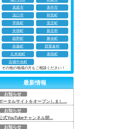
真庭市
美作市
浅口市
和気町
早島町
里庄町
矢掛町
新庄村
鏡野町
勝央町
奈義町
西粟倉村
久米南町
美咲町
吉備中央町
その他の地域の方もご相談ください！
最新情報
お知らせ
ポータルサイトをオープンしまし...
お知らせ
公式YouTubeチャンネル開...
お知らせ