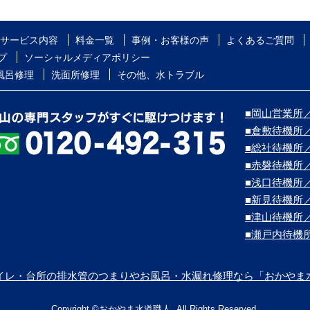
サービス内容
料金一覧
事例・お客様の声
よくあるご質問
プ
ソーシャルメディアポリシー
風呂修理
洗面所修理
その他、水トラブル
■岡山営業所／
■倉敷待機所
■総社待機所
■赤磐待機所
■浅口待機所
■新見待機所
■津山待機所
■瀬戸内待機
イレ・台所の排水管のつまりやお風呂・水漏れ修理なら「おかやま
Copyright ©おかやま水道職人. All Rights Reserved.