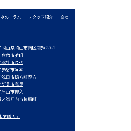
水のコラム
スタッフ紹介
会社
岡山県岡山市南区南輝2-7-1
／倉敷市浜町
／総社市久代
／赤磐市河本
／浅口市鴨方町鴨方
／新見市高尾
／津山市押入
所／瀬戸内市長船町
水道職人」