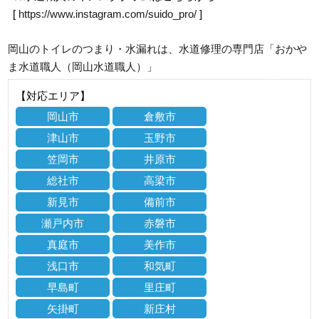
[
https://www.instagram.com/suido_pro/
]
岡山のトイレのつまり・水漏れは、水道修理の専門店「おかや
ま水道職人（岡山水道職人）」
【対応エリア】
岡山市
倉敷市
津山市
玉野市
笠岡市
井原市
総社市
高梁市
新見市
備前市
瀬戸内市
赤磐市
真庭市
美作市
浅口市
和気町
早島町
里庄町
矢掛町
新庄村