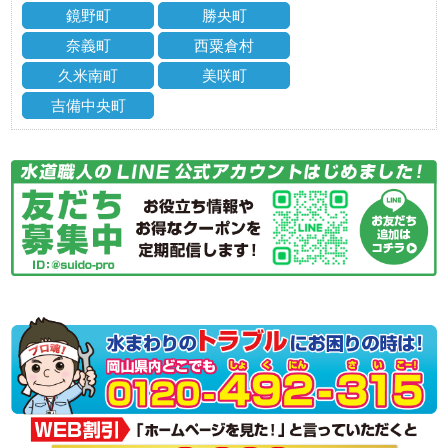
鏡野町
勝央町
奈義町
西粟倉村
久米南町
美咲町
吉備中央町