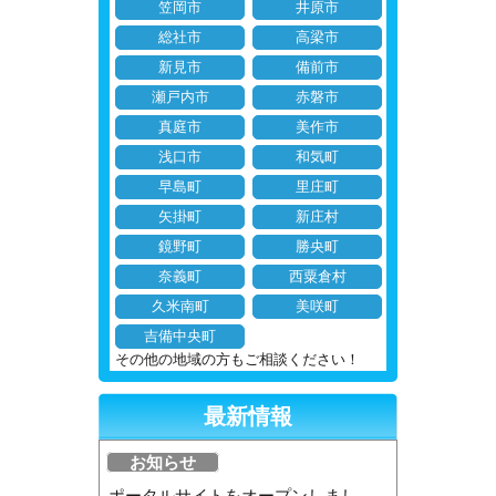
笠岡市
井原市
総社市
高梁市
新見市
備前市
瀬戸内市
赤磐市
真庭市
美作市
浅口市
和気町
早島町
里庄町
矢掛町
新庄村
鏡野町
勝央町
奈義町
西粟倉村
久米南町
美咲町
吉備中央町
その他の地域の方もご相談ください！
最新情報
お知らせ
ポータルサイトをオープンしまし...