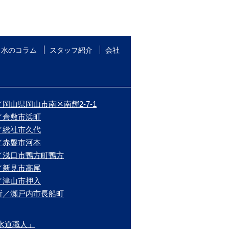
水のコラム
スタッフ紹介
会社
岡山県岡山市南区南輝2-7-1
／倉敷市浜町
／総社市久代
／赤磐市河本
／浅口市鴨方町鴨方
／新見市高尾
／津山市押入
所／瀬戸内市長船町
水道職人」