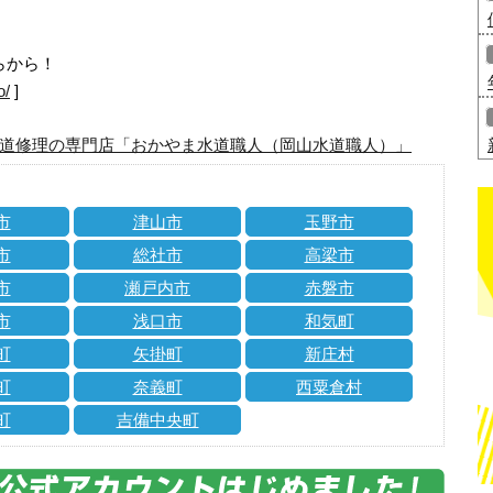
らから！
o/
]
道修理の専門店「おかやま水道職人（岡山水道職人）」
市
津山市
玉野市
市
総社市
高梁市
市
瀬戸内市
赤磐市
市
浅口市
和気町
町
矢掛町
新庄村
町
奈義町
西粟倉村
町
吉備中央町