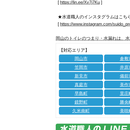
[
https://lin.ee/Xv7j7Ku
]
★水道職人のインスタグラムはこち
[
https://www.instagram.com/suido_pr
岡山のトイレのつまり・水漏れは、水
【対応エリア】
岡山市
倉敷
笠岡市
井原
新見市
備前
真庭市
美作
早島町
里庄
鏡野町
勝央
久米南町
美咲