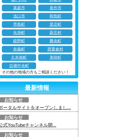
真庭市
美作市
浅口市
和気町
早島町
里庄町
矢掛町
新庄村
鏡野町
勝央町
奈義町
西粟倉村
久米南町
美咲町
吉備中央町
その他の地域の方もご相談ください！
最新情報
お知らせ
ポータルサイトをオープンしまし...
お知らせ
公式YouTubeチャンネル開...
お知らせ