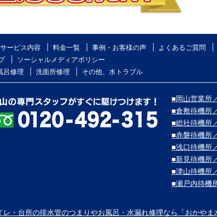
サービス内容
料金一覧
事例・お客様の声
よくあるご質問
プ
ソーシャルメディアポリシー
風呂修理
洗面所修理
その他、水トラブル
■岡山営業所／
■倉敷待機所
■総社待機所
■赤磐待機所
■浅口待機所
■新見待機所
■津山待機所
■瀬戸内待機
イレ・台所の排水管のつまりやお風呂・水漏れ修理なら「おかやま