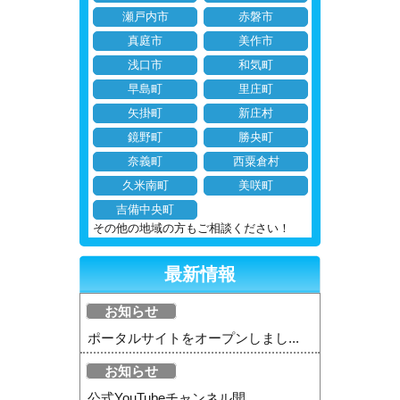
瀬戸内市
赤磐市
真庭市
美作市
浅口市
和気町
早島町
里庄町
矢掛町
新庄村
鏡野町
勝央町
奈義町
西粟倉村
久米南町
美咲町
吉備中央町
その他の地域の方もご相談ください！
最新情報
お知らせ
ポータルサイトをオープンしまし...
お知らせ
公式YouTubeチャンネル開...