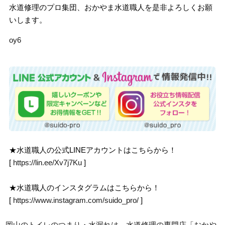
水道修理のプロ集団、おかやま水道職人を是非よろしくお願
いします。
oy6
★水道職人の公式LINEアカウントはこちらから！
[
https://lin.ee/Xv7j7Ku
]
★水道職人のインスタグラムはこちらから！
[
https://www.instagram.com/suido_pro/
]
岡山のトイレのつまり・水漏れは、水道修理の専門店「おかや