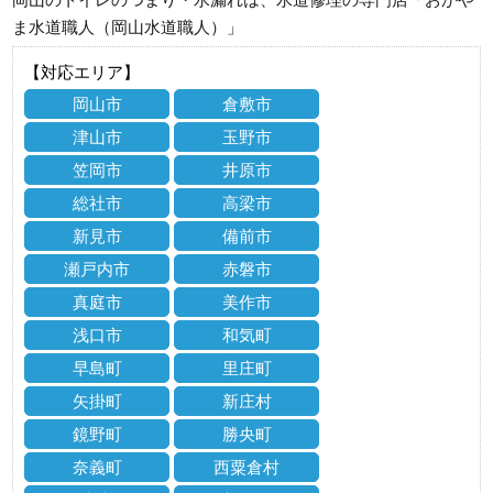
ま水道職人（岡山水道職人）」
【対応エリア】
岡山市
倉敷市
津山市
玉野市
笠岡市
井原市
総社市
高梁市
新見市
備前市
瀬戸内市
赤磐市
真庭市
美作市
浅口市
和気町
早島町
里庄町
矢掛町
新庄村
鏡野町
勝央町
奈義町
西粟倉村