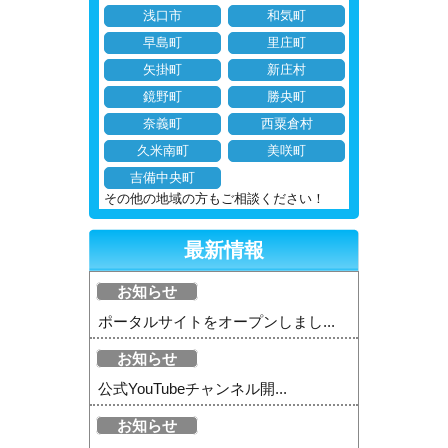
浅口市
和気町
早島町
里庄町
矢掛町
新庄村
鏡野町
勝央町
奈義町
西粟倉村
久米南町
美咲町
吉備中央町
その他の地域の方もご相談ください！
最新情報
お知らせ
ポータルサイトをオープンしまし...
お知らせ
公式YouTubeチャンネル開...
お知らせ