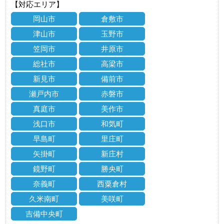
【対応エリア】
岡山市
倉敷市
津山市
玉野市
笠岡市
井原市
総社市
高梁市
新見市
備前市
瀬戸内市
赤磐市
真庭市
美作市
浅口市
和気町
早島町
里庄町
矢掛町
新庄村
鏡野町
勝央町
奈義町
西粟倉村
久米南町
美咲町
吉備中央町