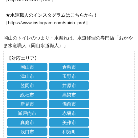
★水道職人のインスタグラムはこちらから！
[
https://www.instagram.com/suido_pro/
]
岡山のトイレのつまり・水漏れは、水道修理の専門店「おかや
ま水道職人（岡山水道職人）」
【対応エリア】
岡山市
倉敷市
津山市
玉野市
笠岡市
井原市
総社市
高梁市
新見市
備前市
瀬戸内市
赤磐市
真庭市
美作市
浅口市
和気町