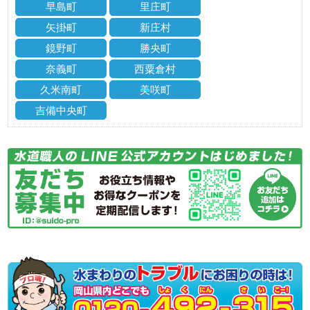
早島町
里庄町
矢掛町
新庄村
鏡野町
勝央町
奈義町
西粟倉村
久米南町
美咲町
吉備中央町