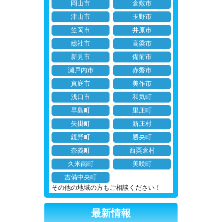
岡山市
倉敷市
津山市
玉野市
笠岡市
井原市
総社市
高梁市
新見市
備前市
瀬戸内市
赤磐市
真庭市
美作市
浅口市
和気町
早島町
里庄町
矢掛町
新庄村
鏡野町
勝央町
奈義町
西粟倉村
久米南町
美咲町
吉備中央町
その他の地域の方もご相談ください！
最新情報