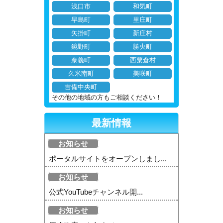
浅口市
和気町
早島町
里庄町
矢掛町
新庄村
鏡野町
勝央町
奈義町
西粟倉村
久米南町
美咲町
吉備中央町
その他の地域の方もご相談ください！
最新情報
お知らせ
ポータルサイトをオープンしまし...
お知らせ
公式YouTubeチャンネル開...
お知らせ