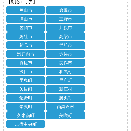
【対応エリア】
岡山市
倉敷市
津山市
玉野市
笠岡市
井原市
総社市
高梁市
新見市
備前市
瀬戸内市
赤磐市
真庭市
美作市
浅口市
和気町
早島町
里庄町
矢掛町
新庄村
鏡野町
勝央町
奈義町
西粟倉村
久米南町
美咲町
吉備中央町