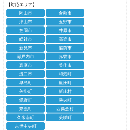
【対応エリア】
岡山市
倉敷市
津山市
玉野市
笠岡市
井原市
総社市
高梁市
新見市
備前市
瀬戸内市
赤磐市
真庭市
美作市
浅口市
和気町
早島町
里庄町
矢掛町
新庄村
鏡野町
勝央町
奈義町
西粟倉村
久米南町
美咲町
吉備中央町