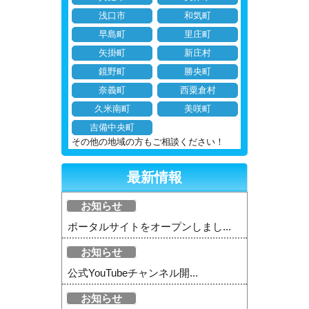
浅口市
和気町
早島町
里庄町
矢掛町
新庄村
鏡野町
勝央町
奈義町
西粟倉村
久米南町
美咲町
吉備中央町
その他の地域の方もご相談ください！
最新情報
お知らせ
ポータルサイトをオープンしまし...
お知らせ
公式YouTubeチャンネル開...
お知らせ