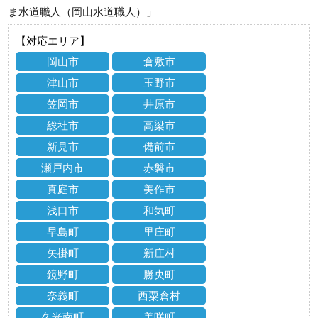
ま水道職人（岡山水道職人）」
【対応エリア】
岡山市
倉敷市
津山市
玉野市
笠岡市
井原市
総社市
高梁市
新見市
備前市
瀬戸内市
赤磐市
真庭市
美作市
浅口市
和気町
早島町
里庄町
矢掛町
新庄村
鏡野町
勝央町
奈義町
西粟倉村
久米南町
美咲町