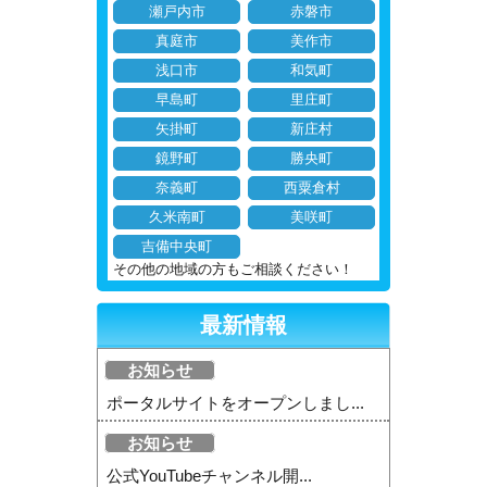
瀬戸内市
赤磐市
真庭市
美作市
浅口市
和気町
早島町
里庄町
矢掛町
新庄村
鏡野町
勝央町
奈義町
西粟倉村
久米南町
美咲町
吉備中央町
その他の地域の方もご相談ください！
最新情報
お知らせ
ポータルサイトをオープンしまし...
お知らせ
公式YouTubeチャンネル開...