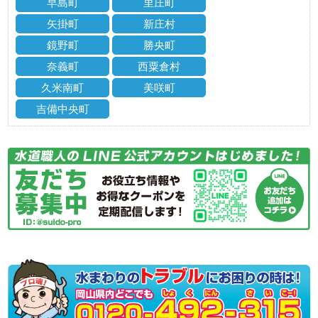
早島町
里庄町
矢掛町
新庄村
鏡野町
勝央町
奈義町
西粟倉村
久米南町
美咲町
吉備中央町