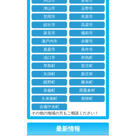
岡山市
倉敷市
津山市
玉野市
笠岡市
井原市
総社市
高梁市
新見市
備前市
瀬戸内市
赤磐市
真庭市
美作市
浅口市
和気町
早島町
里庄町
矢掛町
新庄村
鏡野町
勝央町
奈義町
西粟倉村
久米南町
美咲町
吉備中央町
その他の地域の方もご相談ください！
最新情報