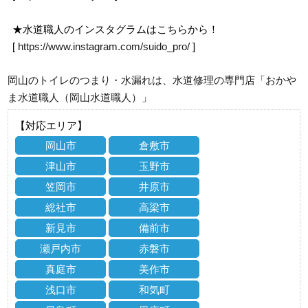
★水道職人のインスタグラムはこちらから！
[
https://www.instagram.com/suido_pro/
]
岡山のトイレのつまり・水漏れは、水道修理の専門店「おかや
ま水道職人（岡山水道職人）」
【対応エリア】
岡山市
倉敷市
津山市
玉野市
笠岡市
井原市
総社市
高梁市
新見市
備前市
瀬戸内市
赤磐市
真庭市
美作市
浅口市
和気町