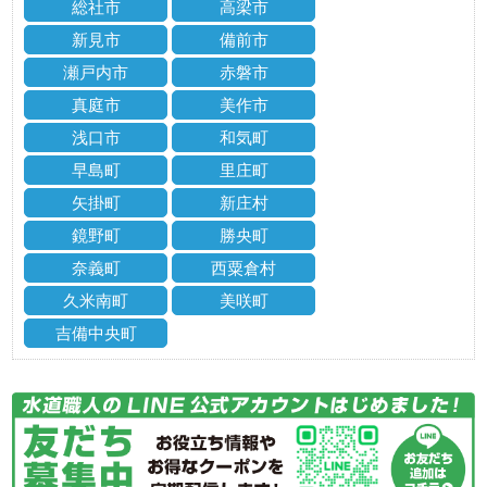
総社市
高梁市
新見市
備前市
瀬戸内市
赤磐市
真庭市
美作市
浅口市
和気町
早島町
里庄町
矢掛町
新庄村
鏡野町
勝央町
奈義町
西粟倉村
久米南町
美咲町
吉備中央町