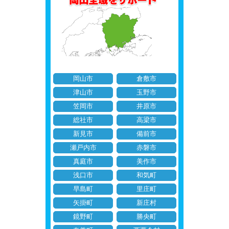
岡山市
倉敷市
津山市
玉野市
笠岡市
井原市
総社市
高梁市
新見市
備前市
瀬戸内市
赤磐市
真庭市
美作市
浅口市
和気町
早島町
里庄町
矢掛町
新庄村
鏡野町
勝央町