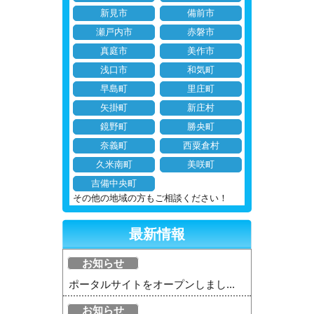
新見市
備前市
瀬戸内市
赤磐市
真庭市
美作市
浅口市
和気町
早島町
里庄町
矢掛町
新庄村
鏡野町
勝央町
奈義町
西粟倉村
久米南町
美咲町
吉備中央町
その他の地域の方もご相談ください！
最新情報
お知らせ
ポータルサイトをオープンしまし...
お知らせ