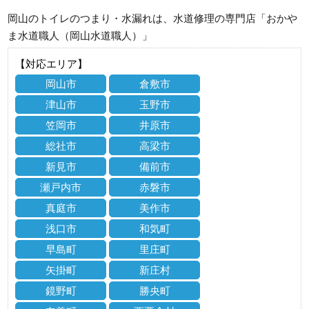
岡山のトイレのつまり・水漏れは、水道修理の専門店「おかや
ま水道職人（岡山水道職人）」
【対応エリア】
岡山市
倉敷市
津山市
玉野市
笠岡市
井原市
総社市
高梁市
新見市
備前市
瀬戸内市
赤磐市
真庭市
美作市
浅口市
和気町
早島町
里庄町
矢掛町
新庄村
鏡野町
勝央町