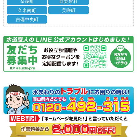
奈義町
西粟倉村
久米南町
美咲町
吉備中央町