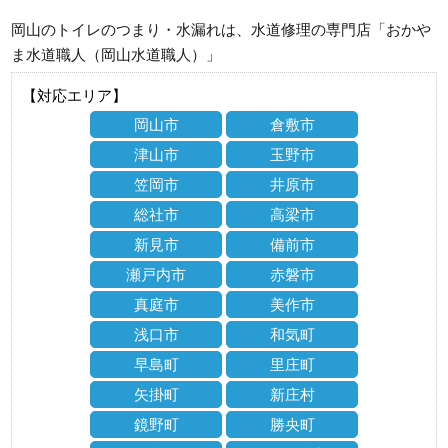
岡山のトイレのつまり・水漏れは、水道修理の専門店「おかや
ま水道職人（岡山水道職人）」
【対応エリア】
岡山市
倉敷市
津山市
玉野市
笠岡市
井原市
総社市
高梁市
新見市
備前市
瀬戸内市
赤磐市
真庭市
美作市
浅口市
和気町
早島町
里庄町
矢掛町
新庄村
鏡野町
勝央町