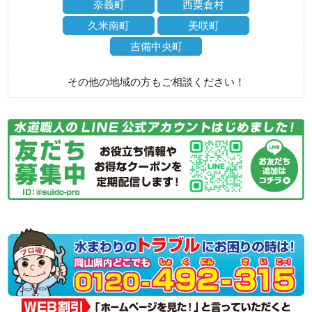
奈義町
西粟倉村
久米南町
美咲町
吉備中央町
その他の地域の方もご相談ください！