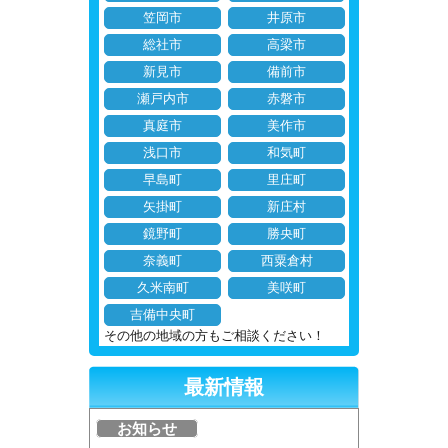
笠岡市
井原市
総社市
高梁市
新見市
備前市
瀬戸内市
赤磐市
真庭市
美作市
浅口市
和気町
早島町
里庄町
矢掛町
新庄村
鏡野町
勝央町
奈義町
西粟倉村
久米南町
美咲町
吉備中央町
その他の地域の方もご相談ください！
最新情報
お知らせ