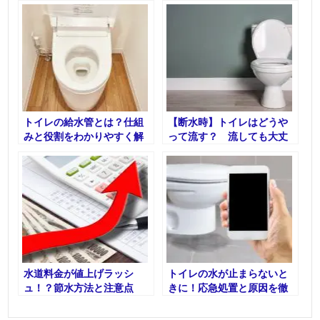
トイレの給水管とは？仕組
【断水時】トイレはどうや
みと役割をわかりやすく解
って流す？ 流しても大丈
説！【水道職人：プロ】
夫？
水道料金が値上げラッシ
トイレの水が止まらないと
ュ！？節水方法と注意点
きに！応急処置と原因を徹
【矢野】
底解説