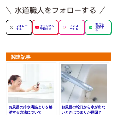
友だち
フォロー
チャンネル
フォロ
追加す
する
登録する
ーする
る
関連記事
お風呂の排水溝詰まりを解
お風呂の蛇口から水が出な
消する方法について
いときはつまりが原因？