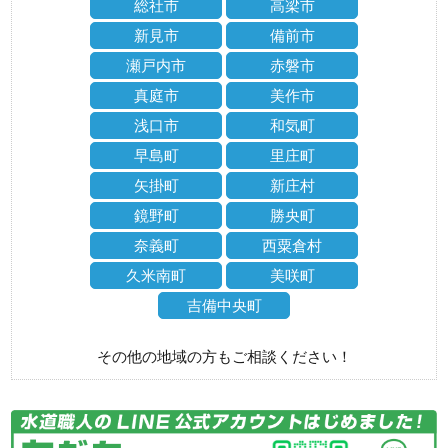
総社市
高梁市
新見市
備前市
瀬戸内市
赤磐市
真庭市
美作市
浅口市
和気町
早島町
里庄町
矢掛町
新庄村
鏡野町
勝央町
奈義町
西粟倉村
久米南町
美咲町
吉備中央町
その他の地域の方もご相談ください！