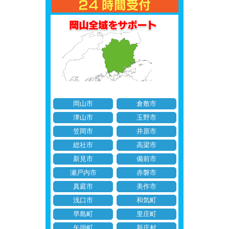
岡山市
倉敷市
津山市
玉野市
笠岡市
井原市
総社市
高梁市
新見市
備前市
瀬戸内市
赤磐市
真庭市
美作市
浅口市
和気町
早島町
里庄町
矢掛町
新庄村