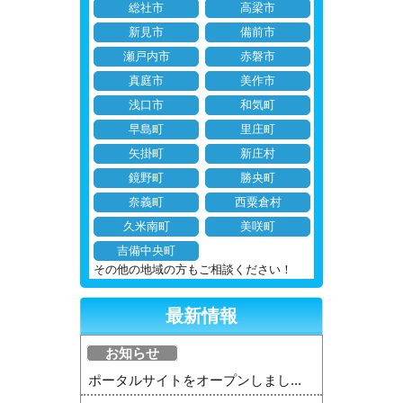
総社市
高梁市
新見市
備前市
瀬戸内市
赤磐市
真庭市
美作市
浅口市
和気町
早島町
里庄町
矢掛町
新庄村
鏡野町
勝央町
奈義町
西粟倉村
久米南町
美咲町
吉備中央町
その他の地域の方もご相談ください！
最新情報
お知らせ
ポータルサイトをオープンしまし...