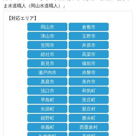
ま水道職人（岡山水道職人）」
【対応エリア】
岡山市
倉敷市
津山市
玉野市
笠岡市
井原市
総社市
高梁市
新見市
備前市
瀬戸内市
赤磐市
真庭市
美作市
浅口市
和気町
早島町
里庄町
矢掛町
新庄村
鏡野町
勝央町
奈義町
西粟倉村