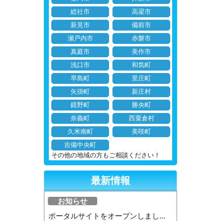
総社市
高梁市
新見市
備前市
瀬戸内市
赤磐市
真庭市
美作市
浅口市
和気町
早島町
里庄町
矢掛町
新庄村
鏡野町
勝央町
奈義町
西粟倉村
久米南町
美咲町
吉備中央町
その他の地域の方もご相談ください！
最新情報
お知らせ
ポータルサイトをオープンしまし...