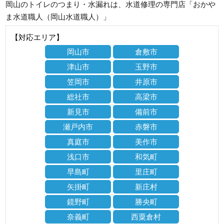
岡山のトイレのつまり・水漏れは、水道修理の専門店「おかや
ま水道職人（岡山水道職人）」
【対応エリア】
岡山市
倉敷市
津山市
玉野市
笠岡市
井原市
総社市
高梁市
新見市
備前市
瀬戸内市
赤磐市
真庭市
美作市
浅口市
和気町
早島町
里庄町
矢掛町
新庄村
鏡野町
勝央町
奈義町
西粟倉村