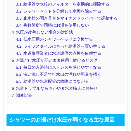
3.1
給湯器や水栓のフィルターを定期的に掃除する
3.2
シャワーヘッドを分解して水垢を除去する
3.3
止水栓の開き具合をマイナスドライバーで調整する
3.4
複数箇所で同時にお湯を使用しない
4
水圧が改善しない場合の対処法
4.1
低水圧用のシャワーヘッドに交換する
4.2
ライフスタイルに合った給湯器へ買い替える
4.3
水道修理業者に水道設備の点検を依頼する
5
お湯だけ水圧が弱いまま使用し続けるリスク
5.1
毎日の入浴時にストレスを感じやすくなる
5.2
洗い流し不足で排水口の汚れや悪臭を招く
5.3
給湯器や水道配管の故障につながる
6
水道トラブルならおかやま水道職人にお任せ
7
関連記事
シャワーのお湯だけ水圧が弱くなる主な原因