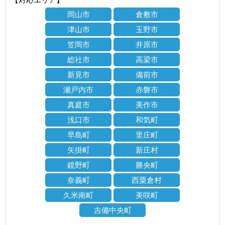
岡山市
倉敷市
津山市
玉野市
笠岡市
井原市
総社市
高梁市
新見市
備前市
瀬戸内市
赤磐市
真庭市
美作市
浅口市
和気町
早島町
里庄町
矢掛町
新庄村
鏡野町
勝央町
奈義町
西粟倉村
久米南町
美咲町
吉備中央町