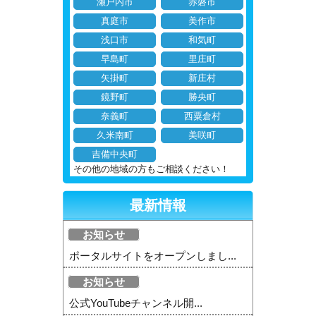
瀬戸内市
赤磐市
真庭市
美作市
浅口市
和気町
早島町
里庄町
矢掛町
新庄村
鏡野町
勝央町
奈義町
西粟倉村
久米南町
美咲町
吉備中央町
その他の地域の方もご相談ください！
最新情報
お知らせ
ポータルサイトをオープンしまし...
お知らせ
公式YouTubeチャンネル開...