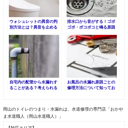
ウォシュレットの異音の判
排水口から音がする！ゴボ
別方法とは？異音を止める
ゴボ・ボコボコと鳴る原因
方法もあわせてご紹介
と自身でできる対策
自宅内の配管から水漏れす
お風呂の水漏れ原因ごとの
ることがある？考えられる
修理方法について知ってお
原因と応急処置の方法
こう！
岡山のトイレのつまり・水漏れは、水道修理の専門店「おかや
ま水道職人（岡山水道職人）」
【対応エリア】