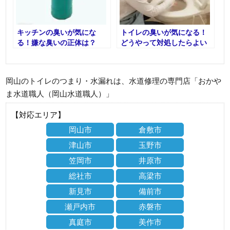
キッチンの臭いが気にな
トイレの臭いが気になる！
る！嫌な臭いの正体は？
どうやって対処したらよい
かご紹介！
岡山のトイレのつまり・水漏れは、水道修理の専門店「おかや
ま水道職人（岡山水道職人）」
【対応エリア】
岡山市
倉敷市
津山市
玉野市
笠岡市
井原市
総社市
高梁市
新見市
備前市
瀬戸内市
赤磐市
真庭市
美作市