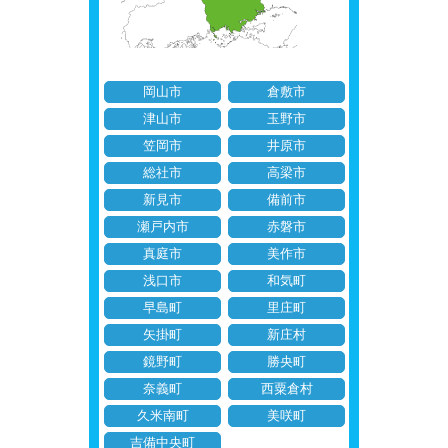
岡山市
倉敷市
津山市
玉野市
笠岡市
井原市
総社市
高梁市
新見市
備前市
瀬戸内市
赤磐市
真庭市
美作市
浅口市
和気町
早島町
里庄町
矢掛町
新庄村
鏡野町
勝央町
奈義町
西粟倉村
久米南町
美咲町
吉備中央町