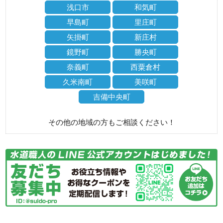
浅口市
和気町
早島町
里庄町
矢掛町
新庄村
鏡野町
勝央町
奈義町
西粟倉村
久米南町
美咲町
吉備中央町
その他の地域の方もご相談ください！