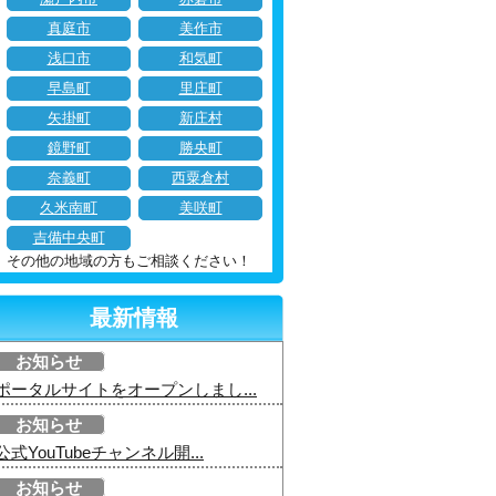
真庭市
美作市
浅口市
和気町
早島町
里庄町
矢掛町
新庄村
鏡野町
勝央町
奈義町
西粟倉村
久米南町
美咲町
吉備中央町
その他の地域の方もご相談ください！
最新情報
お知らせ
ポータルサイトをオープンしまし...
お知らせ
公式YouTubeチャンネル開...
お知らせ