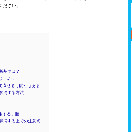
ください。
断基準は？
頼しよう！
で直せる可能性もある！
解消する方法
消する手順
解消する上での注意点