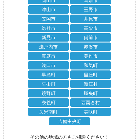
岡山市
倉敷市
津山市
玉野市
笠岡市
井原市
総社市
高梁市
新見市
備前市
瀬戸内市
赤磐市
真庭市
美作市
浅口市
和気町
早島町
里庄町
矢掛町
新庄村
鏡野町
勝央町
奈義町
西粟倉村
久米南町
美咲町
吉備中央町
その他の地域の方もご相談ください！